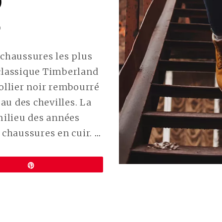
)
0
 chaussures les plus
lassique Timberland
collier noir rembourré
u des chevilles. La
milieu des années
CONTINUE
s chaussures en cuir.
…
READING
ALTERNATIVES
Épingle
VÉGANES
AUX
TIMBERLAND