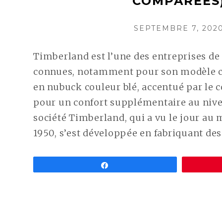
COMPARÉES
POSTED
SEPTEMBRE 7, 202
ON
Timberland est l’une des entreprises de
connues, notamment pour son modèle c
en nubuck couleur blé, accentué par le 
pour un confort supplémentaire au nivea
société Timberland, qui a vu le jour au 
1950, s’est développée en fabriquant de
Partagez