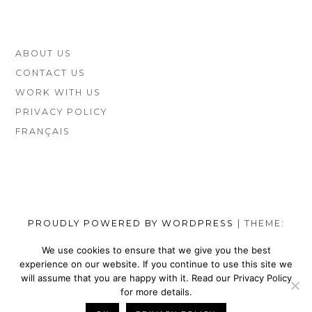
FOOTER
ABOUT US
SIDEBAR
CONTACT US
WORK WITH US
PRIVACY POLICY
FRANÇAIS
PROUDLY POWERED BY WORDPRESS
|
THEME:
MUNSA LITE BY
FOXLAND
.
We use cookies to ensure that we give you the best
experience on our website. If you continue to use this site we
SOCIAL
TOP
TOP
TOP
TOP
TOP
TOP
TOP
will assume that you are happy with it. Read our Privacy Policy
MENU
VEGAN
VEGAN
VEGAN
VEGAN
VEGAN
MEN’S
VEGAN
for more details.
SHOES
NIKE
WALLETS
SATEFY
DRESS
SHOES
BELTS