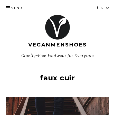
SKIP
INFO
MENU
TO
CONTENT
VEGANMENSHOES
Cruelty-Free Footwear for Everyone
faux cuir