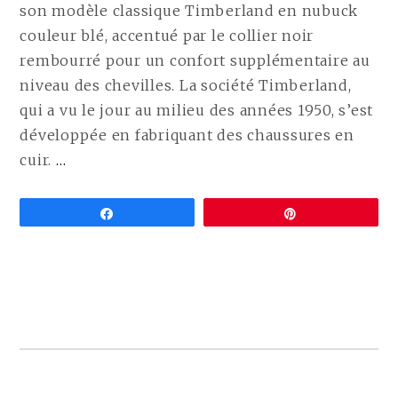
son modèle classique Timberland en nubuck
couleur blé, accentué par le collier noir
rembourré pour un confort supplémentaire au
niveau des chevilles. La société Timberland,
qui a vu le jour au milieu des années 1950, s’est
développée en fabriquant des chaussures en
CONTINUE
cuir.
…
READING
ALTERNATIVES
Partagez
Épingle
VÉGANES
AUX
TIMBERLAND
(BOTTES
SANS
CUIR
COMPARÉES)