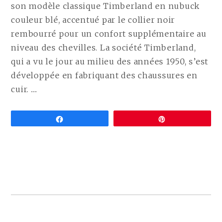
son modèle classique Timberland en nubuck
couleur blé, accentué par le collier noir
rembourré pour un confort supplémentaire au
niveau des chevilles. La société Timberland,
qui a vu le jour au milieu des années 1950, s’est
développée en fabriquant des chaussures en
CONTINUE
cuir.
…
READING
ALTERNATIVES
Partagez
Épingle
VÉGANES
AUX
TIMBERLAND
(BOTTES
SANS
CUIR
COMPARÉES)