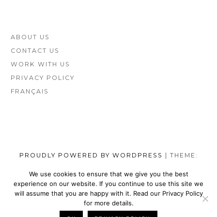
FOOTER
ABOUT US
SIDEBAR
CONTACT US
WORK WITH US
PRIVACY POLICY
FRANÇAIS
PROUDLY POWERED BY WORDPRESS
|
THEME:
MUNSA LITE BY
FOXLAND
.
We use cookies to ensure that we give you the best
experience on our website. If you continue to use this site we
SOCIAL
TOP
TOP
TOP
TOP
TOP
TOP
TOP
will assume that you are happy with it. Read our Privacy Policy
MENU
VEGAN
VEGAN
VEGAN
VEGAN
VEGAN
MEN’S
VEGAN
for more details.
SHOES
NIKE
WALLETS
SATEFY
DRESS
SHOES
BELTS