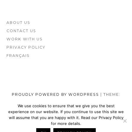
FOOTER
ABOUT US
SIDEBAR
CONTACT US
WORK WITH US
PRIVACY POLICY
FRANÇAIS
PROUDLY POWERED BY WORDPRESS
|
THEME:
MUNSA LITE BY
FOXLAND
.
We use cookies to ensure that we give you the best
experience on our website. If you continue to use this site we
SOCIAL
TOP
TOP
TOP
TOP
TOP
TOP
TOP
will assume that you are happy with it. Read our Privacy Policy
MENU
VEGAN
VEGAN
VEGAN
VEGAN
VEGAN
MEN’S
VEGAN
for more details.
SHOES
NIKE
WALLETS
SATEFY
DRESS
SHOES
BELTS