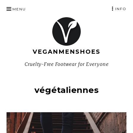
SKIP
INFO
MENU
TO
CONTENT
VEGANMENSHOES
Cruelty-Free Footwear for Everyone
végétaliennes