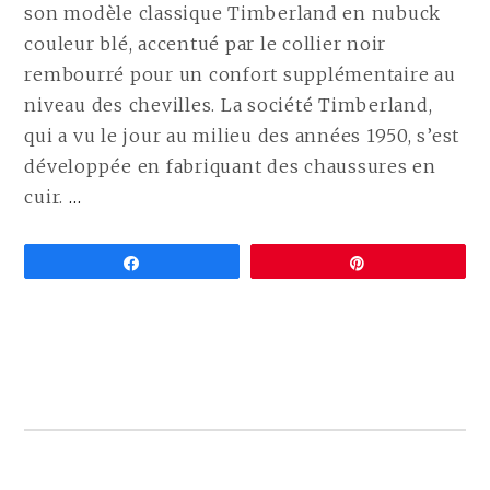
son modèle classique Timberland en nubuck
couleur blé, accentué par le collier noir
rembourré pour un confort supplémentaire au
niveau des chevilles. La société Timberland,
qui a vu le jour au milieu des années 1950, s’est
développée en fabriquant des chaussures en
CONTINUE
cuir.
…
READING
ALTERNATIVES
Partagez
Épingle
VÉGANES
AUX
TIMBERLAND
(BOTTES
SANS
CUIR
COMPARÉES)